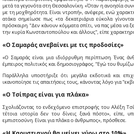
μετά τα γεγονότα στη Θεσσαλονίκη. «Όταν η ανοησία συνο
με τη μοχθηρότητα. Είναι ντροπή», ανέφερε, ενώ χαρακ
ατάκα σημείωσε πως «τα δεκατριάρια εύκολα γίνοντα
πρόσκαιρη. "Δεν κάνουν κόμματα σπίτι, να πας μέσα να ξ
την κυρία Κωνσταντοπούλου και άλλους", είπε χαρακτηρι
«Ο Σαμαράς ανεβαίνει με τις προδοσίες»
«Ο Σαμαράς είναι μια ιδιόρρυθμη περίπτωση. Ένας άν
έμπειρος πολιτικός και δημοσιογράφος. "Εγώ του θυμίζω
Παράλληλα υποστήριξε ότι μεγάλα εκδοτικά και επι
ικανοποίησε τις απαιτήσεις τους, κάνοντας λόγο για "ε
«Ο Τσίπρας είναι για πλάκα»
Σχολιάζοντας το ενδεχόμενο επιστροφής του Αλέξη Τσί
τέτοια ιστορία δεν του δίνεις ξανά πόστο», είπε,
εμπιστοσύνη. Είναι για πλάκα ο άνθρωπος», πρόσθεσε.
«Η Καρυστιανού θα μείνει γύρω στο 10%»