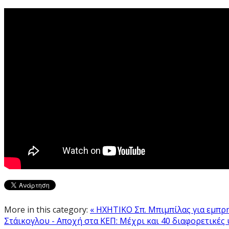
More in this category:
« ΗΧΗΤΙΚΟ Σπ. Μπιμπίλας για εμπρη
Στάικογλου - Αποχή στα ΚΕΠ: Μέχρι και 40 διαφορετικές 