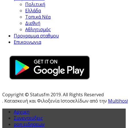
Πολιτική
Ελλάδα
Τοπικά Νέα
Διεθνή
Αθλητισμός
Προγραμμα σταθμου
Επικοινωνια
Copyright © Statusfm 2019. All Rights Reserved
. Κατασκευή και Φιλοξενία Ιστοσελίδων από την
Multihos
Αρχικη
Συνεντεύξεις
ροη ειδησεων