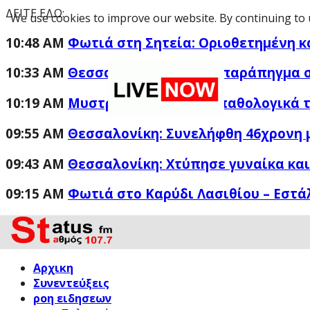
ΔΕΙΤΕ ΕΔΩ:
We use cookies to improve our website. By continuing to 
10:48 AM
Φωτιά στη Σητεία: Οριοθετημένη κ
10:33 AM
Θεσσαλονίκη: Έστησε παράπηγμα 
10:19 AM
Μυστράς: «Αγαπούσε παθολογικά τ
09:55 AM
Θεσσαλονίκη: Συνελήφθη 46χρονη 
09:43 AM
Θεσσαλονίκη: Xτύπησε γυναίκα και
09:15 AM
Φωτιά στο Καρύδι Λασιθίου – Εστά
Αρχικη
Συνεντεύξεις
ροη ειδησεων