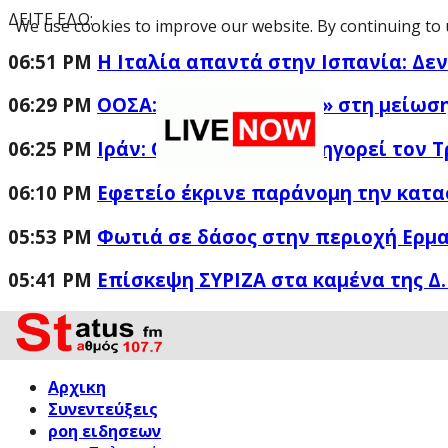
ΔΕΙΤΕ ΕΔΩ:
We use cookies to improve our website. By continuing to 
06:51 PM
Η Ιταλία απαντά στην Ισπανία: Δε
06:29 PM
ΟΟΣΑ: «Πρωταθλήτρια» στη μείωση
06:25 PM
Ιράν: Ο Γκαλιμπάφ κατηγορεί τον Τ
06:10 PM
Εφετείο έκρινε παράνομη την κατα
05:53 PM
Φωτιά σε δάσος στην περιοχή Ερμα
05:41 PM
Επίσκεψη ΣΥΡΙΖΑ στα καμένα της Δ.
Αρχικη
Συνεντεύξεις
ροη ειδησεων