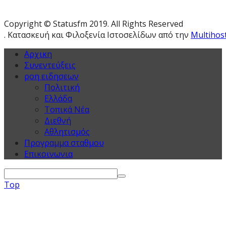
Copyright © Statusfm 2019. All Rights Reserved
. Κατασκευή και Φιλοξενία Ιστοσελίδων από την
Multihos
Αρχικη
Συνεντεύξεις
ροη ειδησεων
Πολιτική
Ελλάδα
Τοπικά Νέα
Διεθνή
Αθλητισμός
Προγραμμα σταθμου
Επικοινωνια
Top