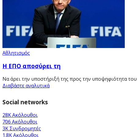
Αθλητισμός
Η ΕΠΟ αποσύρει τη
Να άρει την υποστήριξή της προς την υποψηφιότητα του Τ
Διαβάστε αναλυτικά
Social networks
28K
Ακόλουθοι
706
Ακόλουθοι
3K
Συνδρομητές
1.8K
Ακόλουθοι