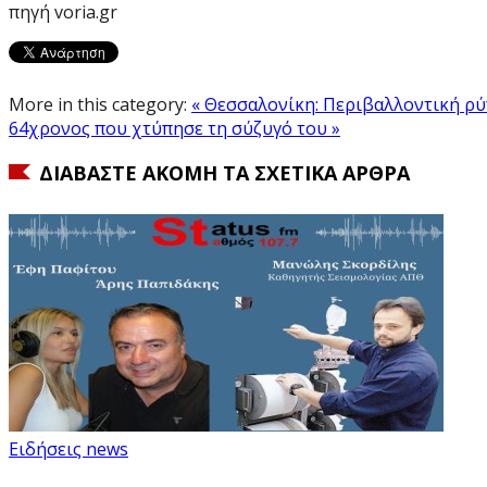
πηγή voria.gr
More in this category:
« Θεσσαλονίκη: Περιβαλλοντική ρ
64χρονος που χτύπησε τη σύζυγό του »
ΔΙΑΒΆΣΤΕ ΑΚΌΜΗ ΤΑ ΣΧΕΤΙΚΆ ΆΡΘΡΑ
Ειδήσεις news