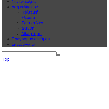
Συνεντεύξεις
ροη ειδησεων
Πολιτική
Ελλάδα
Τοπικά Νέα
Διεθνή
Αθλητισμός
Προγραμμα σταθμου
Επικοινωνια
Top