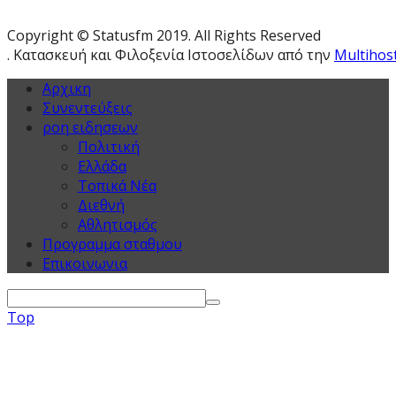
Copyright © Statusfm 2019. All Rights Reserved
. Κατασκευή και Φιλοξενία Ιστοσελίδων από την
Multihos
Αρχικη
Συνεντεύξεις
ροη ειδησεων
Πολιτική
Ελλάδα
Τοπικά Νέα
Διεθνή
Αθλητισμός
Προγραμμα σταθμου
Επικοινωνια
Top