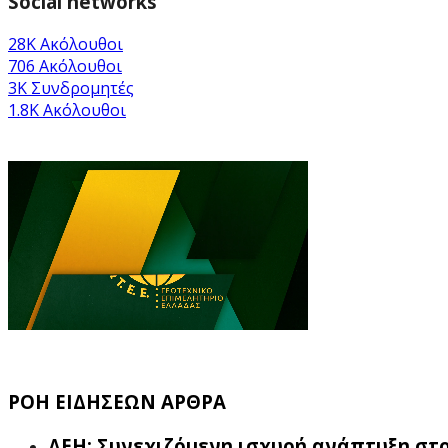
Social networks
28K
Ακόλουθοι
706
Ακόλουθοι
3K
Συνδρομητές
1.8K
Ακόλουθοι
ΡΟΗ ΕΙΔΗΣΕΩΝ ΑΡΘΡΑ
ΔΕΗ: Συνεχιζόμενη ισχυρή ανάπτυξη στο 