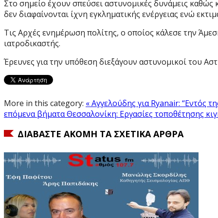
Στο σημείο έχουν σπεύσει αστυνομικές δυνάμεις καθώς κ
δεν διαφαίνονται ίχνη εγκληματικής ενέργειας ενώ εκτιμ
Τις Αρχές ενημέρωση πολίτης, ο οποίος κάλεσε την Άμεση
ιατροδικαστής.
Έρευνες για την υπόθεση διεξάγουν αστυνομικοί του Ασ
More in this category:
« Αγγελούδης για Ryanair: “Εντός τ
επόμενα βήματα
Θεσσαλονίκη: Εργασίες τοποθέτησης κι
ΔΙΑΒΆΣΤΕ ΑΚΌΜΗ ΤΑ ΣΧΕΤΙΚΆ ΆΡΘΡΑ