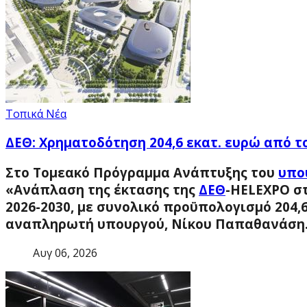
Τοπικά Νέα
ΔΕΘ: Χρηματοδότηση 204,6 εκατ. ευρώ από 
Στο Τομεακό Πρόγραμμα Ανάπτυξης του
υπο
«Ανάπλαση της έκτασης της
ΔΕΘ
-HELEXPO σ
2026-2030, με συνολικό προϋπολογισμό 204,
αναπληρωτή υπουργού, Νίκου Παπαθανάση
Αυγ 06, 2026