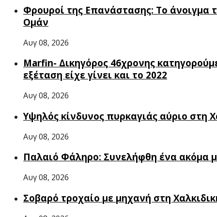
Φρουροί της Επανάστασης: Το άνοιγμα τ
Ομάν
Αυγ 08, 2026
Marfin- Δικηγόρος 46χρονης κατηγορούμε
εξέταση είχε γίνει και το 2022
Αυγ 08, 2026
Υψηλός κίνδυνος πυρκαγιάς αύριο στη Χ
Αυγ 08, 2026
Παλαιό Φάληρο: Συνελήφθη ένα ακόμα 
Αυγ 08, 2026
Σοβαρό τροχαίο με μηχανή στη Χαλκιδικ