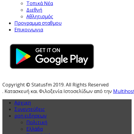
Τοπικά Νέα
Διεθνή
Αθλητισμός
Προγραμμα σταθμου
Επικοινωνια
Copyright © Statusfm 2019. All Rights Reserved
. Κατασκευή και Φιλοξενία Ιστοσελίδων από την
Multihos
Αρχικη
Συνεντεύξεις
ροη ειδησεων
Πολιτική
Ελλάδα