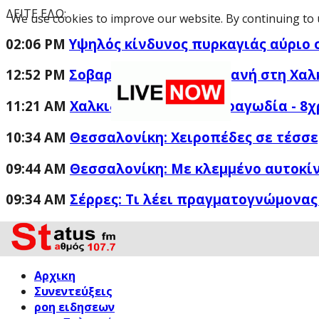
ΔΕΙΤΕ ΕΔΩ:
We use cookies to improve our website. By continuing to 
02:06 PM
Υψηλός κίνδυνος πυρκαγιάς αύριο 
12:52 PM
Σοβαρό τροχαίο με μηχανή στη Χαλ
11:21 AM
Χαλκιδική: Παρολίγο τραγωδία - 8
10:34 AM
Θεσσαλονίκη: Χειροπέδες σε τέσσε
09:44 AM
Θεσσαλονίκη: Με κλεμμένο αυτοκίν
09:34 AM
Σέρρες: Τι λέει πραγματογνώμονας 
Αρχικη
Συνεντεύξεις
ροη ειδησεων