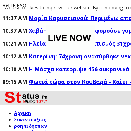
ΔΕΙΤΕ ΕΔΩ:
We use cookies to improve our website. By continuing to 
11:07 AM
Μαρία Καρυστιανού: Περιμένω απο
10:37 AM
Χαβάη: 20χρονος κυκλοφορούσε γυμ
10:21 AM
Ηλεία: Σοβαρός τραυματισμός 31χρ
10:12 AM
Κατερίνη: 74χρονη ανασύρθηκε νεκ
10:10 AM
Η Μόσχα κατέρριψε 456 ουκρανικά 
09:15 AM
Φωτιά τώρα στον Κουβαρά - Καίει 
Αρχικη
Συνεντεύξεις
ροη ειδησεων