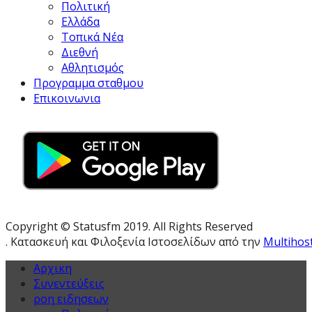
Πολιτική
Ελλάδα
Τοπικά Νέα
Διεθνή
Αθλητισμός
Προγραμμα σταθμου
Επικοινωνια
Copyright © Statusfm 2019. All Rights Reserved
. Κατασκευή και Φιλοξενία Ιστοσελίδων από την
Multihos
Αρχικη
Συνεντεύξεις
ροη ειδησεων