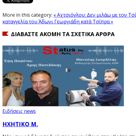
More in this category:
« Αχτσιόγλου: Δεν μιλάω με τον Τσ
καταγγελία του Άδωνι Γεωργιάδη κατά Τσίπρα »
ΔΙΑΒΆΣΤΕ ΑΚΌΜΗ ΤΑ ΣΧΕΤΙΚΆ ΆΡΘΡΑ
Ειδήσεις news
ΗΧΗΤΙΚΟ Μ.