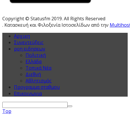
Copyright © Statusfm 2019. All Rights Reserved
. Κατασκευή και Φιλοξενία Ιστοσελίδων από την
Multihos
Αρχικη
Συνεντεύξεις
ροη ειδησεων
Πολιτική
Ελλάδα
Τοπικά Νέα
Διεθνή
Αθλητισμός
Προγραμμα σταθμου
Επικοινωνια
Top