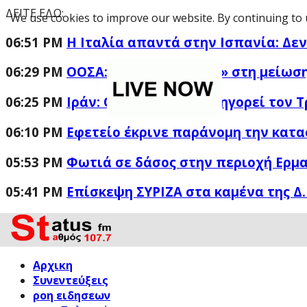
ΔΕΙΤΕ ΕΔΩ:
We use cookies to improve our website. By continuing to 
06:51 PM
Η Ιταλία απαντά στην Ισπανία: Δε
06:29 PM
ΟΟΣΑ: «Πρωταθλήτρια» στη μείωση
06:25 PM
Ιράν: Ο Γκαλιμπάφ κατηγορεί τον Τ
06:10 PM
Εφετείο έκρινε παράνομη την κατα
05:53 PM
Φωτιά σε δάσος στην περιοχή Ερμα
05:41 PM
Επίσκεψη ΣΥΡΙΖΑ στα καμένα της Δ.
Αρχικη
Συνεντεύξεις
ροη ειδησεων