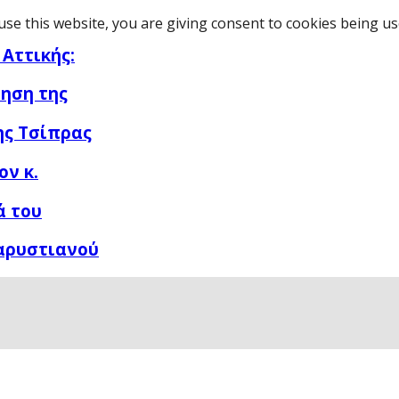
use this website, you are giving consent to cookies being u
 Αττικής:
ηση της
ης Τσίπρας
ον κ.
ά του
αρυστιανού