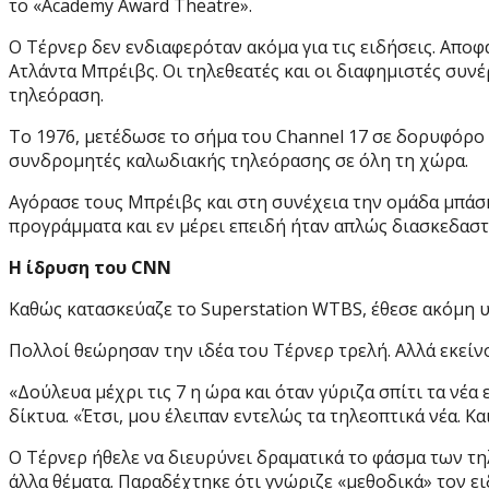
το «Academy Award Theatre».
Ο Τέρνερ δεν ενδιαφερόταν ακόμα για τις ειδήσεις. Απο
Ατλάντα Μπρέιβς. Οι τηλεθεατές και οι διαφημιστές συνέ
τηλεόραση.
Το 1976, μετέδωσε το σήμα του Channel 17 σε δορυφόρο 
συνδρομητές καλωδιακής τηλεόρασης σε όλη τη χώρα.
Αγόρασε τους Μπρέιβς και στη συνέχεια την ομάδα μπάσκ
προγράμματα και εν μέρει επειδή ήταν απλώς διασκεδασ
Η ίδρυση του CNN
Καθώς κατασκεύαζε το Superstation WTBS, έθεσε ακόμη 
Πολλοί θεώρησαν την ιδέα του Τέρνερ τρελή. Αλλά εκείνο
«Δούλευα μέχρι τις 7 η ώρα και όταν γύριζα σπίτι τα νέα
δίκτυα. «Έτσι, μου έλειπαν εντελώς τα τηλεοπτικά νέα. Κ
Ο Τέρνερ ήθελε να διευρύνει δραματικά το φάσμα των τηλ
άλλα θέματα. Παραδέχτηκε ότι γνώριζε «μεθοδικά» τον 