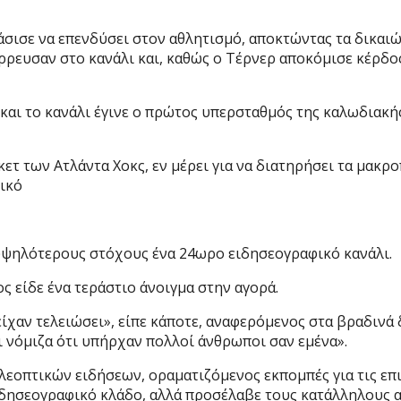
φάσισε να επενδύσει στον αθλητισμό, αποκτώντας τα δικαι
ρρευσαν στο κανάλι και, καθώς ο Τέρνερ αποκόμισε κέρδο
και το κανάλι έγινε ο πρώτος υπερσταθμός της καλωδιακή
ετ των Ατλάντα Χοκς, εν μέρει για να διατηρήσει τα μακρ
τικό
υψηλότερους στόχους ένα 24ωρο ειδησεογραφικό κανάλι.
ς είδε ένα τεράστιο άνοιγμα στην αγορά.
 είχαν τελειώσει», είπε κάποτε, αναφερόμενος στα βραδινά
αι νόμιζα ότι υπήρχαν πολλοί άνθρωποι σαν εμένα».
εοπτικών ειδήσεων, οραματιζόμενος εκπομπές για τις επιχ
ειδησεογραφικό κλάδο, αλλά προσέλαβε τους κατάλληλους 