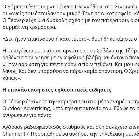
Ο Ρόμπερτ Έντουαρντ Τέρνερ Γ΄ γεννήθηκε στο Σινσινάτι 
οι γονείς του έστειλαν τον μικρό Τεντ σε οικοτροφείο, κά
Ο Τέρνερ είχε μια δύσκολη σχέση με τον πατέρα του, ο ο
συρμάτινη κρεμάστρα.
«Δεν ήταν επικίνδυνο ή κάτι τέτοιο», θυμήθηκε κάποτε ο
Η οικογένεια μετακόμισε αργότερα στη Σαβάνα της Τζόρτ
ασθένεια την άφησε με εγκεφαλική βλάβη και έντονο πόνο
«Ήταν άρρωστη για πέντε χρόνια πριν πεθάνει. Και μου φα
λάθος; Και δεν μπορούσα να πάρω καμία απάντηση. Ο Χρι
κάπως».
Η επανάσταση στις τηλεοπτικές ειδήσεις
Ο Τέρνερ ξεκίνησε την καριέρα του στα μέσα ενημέρωσης
Outdoor Advertising, μετά την αυτοκτονία του. Έθαψε το
ανθρώπων για πάντα.
Αγόρασε ραδιοφωνικούς σταθμούς και στη συνέχεια επε
Channel 17. Προσπάθησε να αυξήσει την τηλεθέαση μεταδί