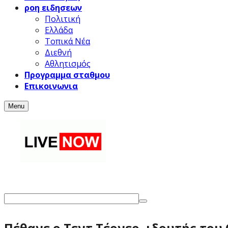
ροη ειδησεων
Πολιτική
Ελλάδα
Τοπικά Νέα
Διεθνή
Αθλητισμός
Προγραμμα σταθμου
Επικοινωνια
Menu
Πέθανε ο Τεντ Τέρνερ, ιδρυτής του