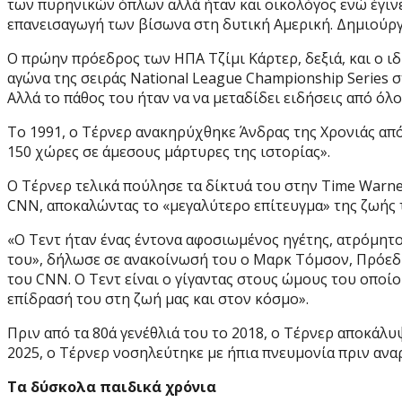
των πυρηνικών όπλων αλλά ήταν και οικολόγος ενώ έγινε
επανεισαγωγή των βίσωνα στη δυτική Αμερική. Δημιούργησ
Ο πρώην πρόεδρος των ΗΠΑ Τζίμι Κάρτερ, δεξιά, και ο ιδ
αγώνα της σειράς National League Championship Series στ
Αλλά το πάθος του ήταν να να μεταδίδει ειδήσεις από όλο
Το 1991, ο Τέρνερ ανακηρύχθηκε Άνδρας της Χρονιάς από
150 χώρες σε άμεσους μάρτυρες της ιστορίας».
Ο Τέρνερ τελικά πούλησε τα δίκτυά του στην Time Warne
CNN, αποκαλώντας το «μεγαλύτερο επίτευγμα» της ζωής 
«Ο Τεντ ήταν ένας έντονα αφοσιωμένος ηγέτης, ατρόμητο
του», δήλωσε σε ανακοίνωσή του ο Μαρκ Τόμσον, Πρόεδρ
του CNN. Ο Τεντ είναι ο γίγαντας στους ώμους του οποί
επίδρασή του στη ζωή μας και στον κόσμο».
Πριν από τα 80ά γενέθλιά του το 2018, ο Τέρνερ αποκάλυ
2025, ο Τέρνερ νοσηλεύτηκε με ήπια πνευμονία πριν αν
Τα δύσκολα παιδικά χρόνια