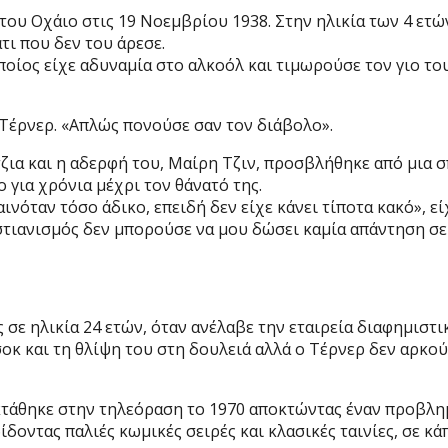
του Οχάιο στις 19 Νοεμβρίου 1938. Στην ηλικία των 4 ετών
τι που δεν του άρεσε.
ποίος είχε αδυναμία στο αλκοόλ και τιμωρούσε τον γιο του
 Τέρνερ. «Απλώς πονούσε σαν τον διάβολο».
ζια και η αδερφή του, Μαίρη Τζιν, προσβλήθηκε από μια σ
 για χρόνια μέχρι τον θάνατό της.
ινόταν τόσο άδικο, επειδή δεν είχε κάνει τίποτα κακό», εί
στιανισμός δεν μπορούσε να μου δώσει καμία απάντηση σε 
 σε ηλικία 24 ετών, όταν ανέλαβε την εταιρεία διαφημιστ
 σοκ και τη θλίψη του στη δουλειά αλλά ο Τέρνερ δεν αρκ
κτάθηκε στην τηλεόραση το 1970 αποκτώντας έναν προβλη
δοντας παλιές κωμικές σειρές και κλασικές ταινίες, σε κ