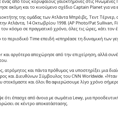
 ένας από τους κορυφαίους γαιοκτήμονες στις Ηνωμένες Π
ε ακόμη και το κινούμενο σχέδιο Captain Planet για να ε
ιοκτήτης της ομάδας των Ατλάντα Μπρέιβς, Τεντ Τέρνερ, α
ην Ατλάντα, 14 Οκτωβρίου 1998. (AP Photo/Pat Sullivan, Fi
 τον κόσμο σε πραγματικό χρόνο, όλες τις ώρες, κάτι τον 
 το περιοδικό Time επειδή «επηρέασε τη δυναμική των γε
r και αργότερα αποχώρησε από την επιχείρηση, αλλά συνέ
του.
ς, ατρόμητος και πάντα πρόθυμος να υποστηρίξει μια διαί
ος και Διευθύνων Σύμβουλος του CNN Worldwide. «Ήταν κ
ου στεκόμαστε και όλοι θα αφιερώσουμε λίγο χρόνο σήμερα
ψε ότι έπασχε από άνοια με σωμάτια Lewy, μια προοδευτικ
αρρώσει σε κέντρο αποκατάστασης.