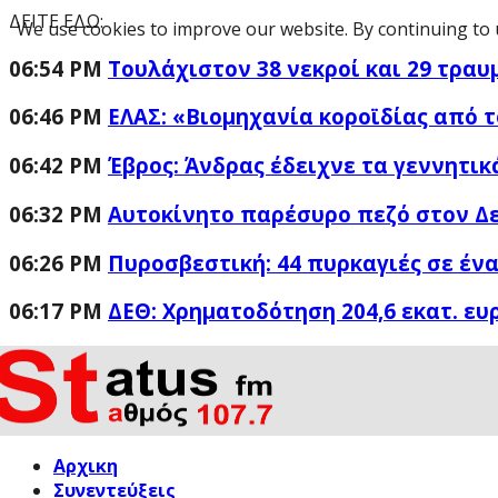
ΔΕΙΤΕ ΕΔΩ:
We use cookies to improve our website. By continuing to 
06:54 PM
Τουλάχιστον 38 νεκροί και 29 τραυ
06:46 PM
ΕΛΑΣ: «Βιομηχανία κοροϊδίας από τ
06:42 PM
Έβρος: Άνδρας έδειχνε τα γεννητικ
06:32 PM
Αυτοκίνητο παρέσυρο πεζό στον 
06:26 PM
Πυροσβεστική: 44 πυρκαγιές σε ένα
06:17 PM
ΔΕΘ: Χρηματοδότηση 204,6 εκατ. ευ
Αρχικη
Συνεντεύξεις