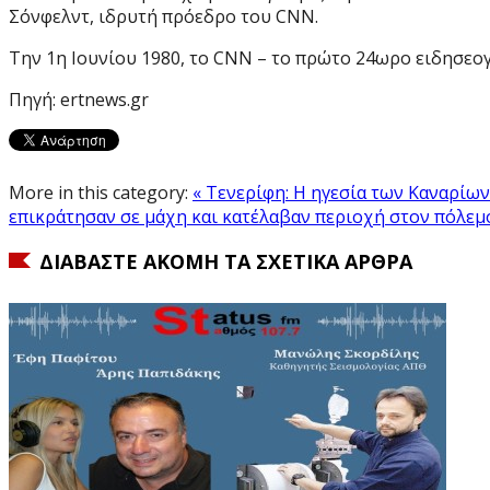
Σόνφελντ, ιδρυτή πρόεδρο του CNN.
Την 1η Ιουνίου 1980, το CNN – το πρώτο 24ωρο ειδησεογρ
Πηγή: ertnews.gr
More in this category:
« Τενερίφη: Η ηγεσία των Καναρίω
επικράτησαν σε μάχη και κατέλαβαν περιοχή στον πόλεμ
ΔΙΑΒΆΣΤΕ ΑΚΌΜΗ ΤΑ ΣΧΕΤΙΚΆ ΆΡΘΡΑ