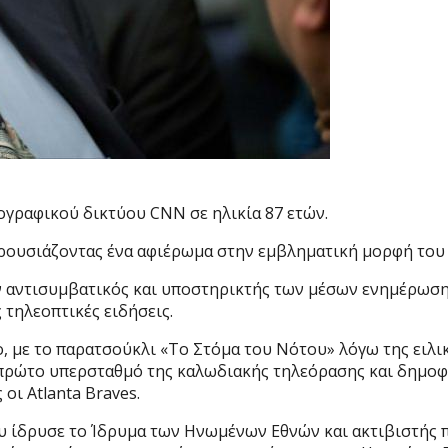
ογραφικού δικτύου CNN σε ηλικία 87 ετών.
ρουσιάζοντας ένα αφιέρωμα στην εμβληματική μορφή του 
 αντισυμβατικός και υποστηρικτής των μέσων ενημέρωσης
τηλεοπτικές ειδήσεις.
, με το παρατσούκλι «Το Στόμα του Νότου» λόγω της ειλικ
ώτο υπερσταθμό της καλωδιακής τηλεόρασης και δημοφιλή
οι Atlanta Braves.
 ίδρυσε το Ίδρυμα των Ηνωμένων Εθνών και ακτιβιστής π