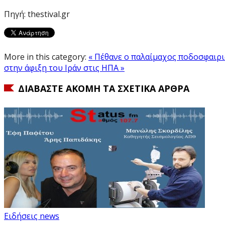
Πηγή: thestival.gr
More in this category:
« Πέθανε ο παλαίμαχος ποδοσφαιρ
στην άφιξη του Ιράν στις ΗΠΑ »
ΔΙΑΒΆΣΤΕ ΑΚΌΜΗ ΤΑ ΣΧΕΤΙΚΆ ΆΡΘΡΑ
Ειδήσεις news