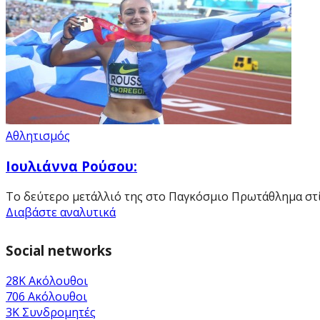
Αθλητισμός
Ιουλιάννα Ρούσου:
Το δεύτερο μετάλλιό της στο Παγκόσμιο Πρωτάθλημα στίβο
Διαβάστε αναλυτικά
Social networks
28K
Ακόλουθοι
706
Ακόλουθοι
3K
Συνδρομητές