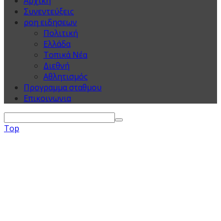
Αρχικη
Συνεντεύξεις
ροη ειδησεων
Πολιτική
Ελλάδα
Τοπικά Νέα
Διεθνή
Αθλητισμός
Προγραμμα σταθμου
Επικοινωνια
Top