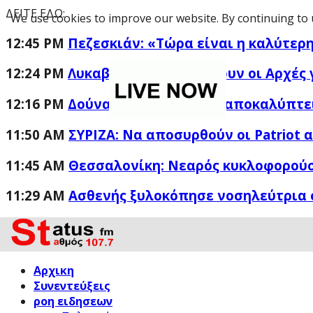
ΔΕΙΤΕ ΕΔΩ:
We use cookies to improve our website. By continuing to 
12:45 PM
Πεζεσκιάν: «Τώρα είναι η καλύτερη
12:24 PM
Λυκαβηττός: Τι εξετάζουν οι Αρχές 
12:16 PM
Δούναβης: Η ξηρασία «αποκαλύπτει
11:50 AM
ΣΥΡΙΖΑ: Να αποσυρθούν οι Patriot 
11:45 AM
Θεσσαλονίκη: Νεαρός κυκλοφορούσ
11:29 AM
Ασθενής ξυλοκόπησε νοσηλεύτρια 
Αρχικη
Συνεντεύξεις
ροη ειδησεων