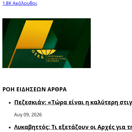
1.8K
Ακόλουθοι
ΡΟΗ ΕΙΔΗΣΕΩΝ ΑΡΘΡΑ
Πεζεσκιάν: «Τώρα είναι η καλύτερη στιγ
Αυγ 09, 2026
Λυκαβηττός: Τι εξετάζουν οι Αρχές για τ