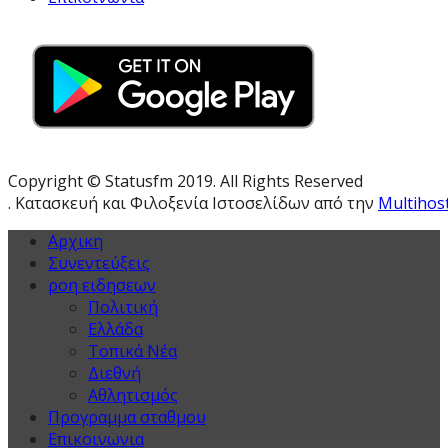
Copyright © Statusfm 2019. All Rights Reserved
. Κατασκευή και Φιλοξενία Ιστοσελίδων από την
Multihos
Αρχικη
Συνεντεύξεις
ροη ειδησεων
Πολιτική
Ελλάδα
Τοπικά Νέα
Διεθνή
Αθλητισμός
Προγραμμα σταθμου
Επικοινωνια