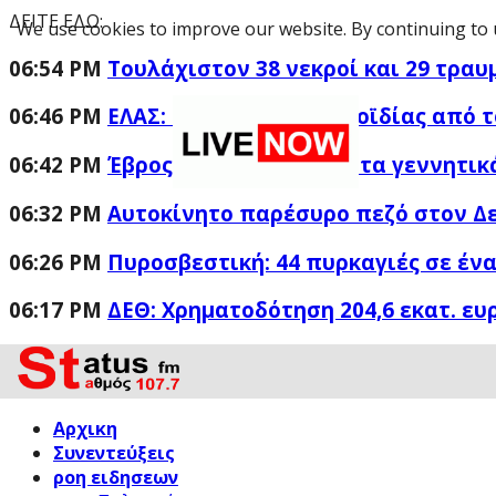
ΔΕΙΤΕ ΕΔΩ:
We use cookies to improve our website. By continuing to 
06:54 PM
Τουλάχιστον 38 νεκροί και 29 τραυ
06:46 PM
ΕΛΑΣ: «Βιομηχανία κοροϊδίας από τ
06:42 PM
Έβρος: Άνδρας έδειχνε τα γεννητικ
06:32 PM
Αυτοκίνητο παρέσυρο πεζό στον 
06:26 PM
Πυροσβεστική: 44 πυρκαγιές σε ένα
06:17 PM
ΔΕΘ: Χρηματοδότηση 204,6 εκατ. ευ
Αρχικη
Συνεντεύξεις
ροη ειδησεων