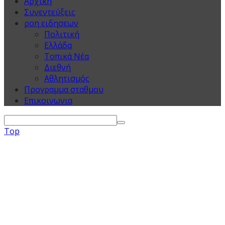
Αρχικη
Συνεντεύξεις
ροη ειδησεων
Πολιτική
Ελλάδα
Τοπικά Νέα
Διεθνή
Αθλητισμός
Προγραμμα σταθμου
Επικοινωνια
Top