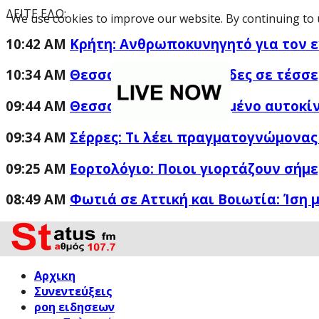
ΔΕΙΤΕ ΕΔΩ:
We use cookies to improve our website. By continuing to 
10:42 AM
Κρήτη: Ανθρωποκυνηγητό για τον 
10:34 AM
Θεσσαλονίκη: Χειροπέδες σε τέσσε
09:44 AM
Θεσσαλονίκη: Με κλεμμένο αυτοκίν
09:34 AM
Σέρρες: Τι λέει πραγματογνώμονας 
09:25 AM
Εορτολόγιο: Ποιοι γιορτάζουν σήμ
08:49 AM
Φωτιά σε Αττική και Βοιωτία: Ίση μ
Αρχικη
Συνεντεύξεις
ροη ειδησεων