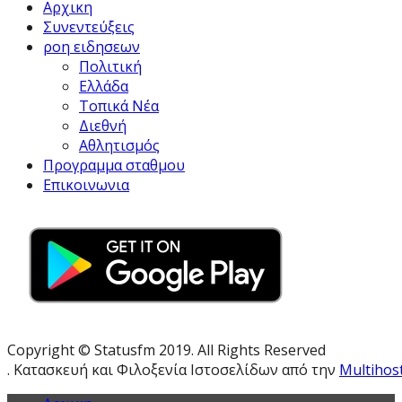
Αρχικη
Συνεντεύξεις
ροη ειδησεων
Πολιτική
Ελλάδα
Τοπικά Νέα
Διεθνή
Αθλητισμός
Προγραμμα σταθμου
Επικοινωνια
Copyright © Statusfm 2019. All Rights Reserved
. Κατασκευή και Φιλοξενία Ιστοσελίδων από την
Multihos